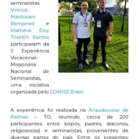
seminaristas
Vinicius
Mantovani
Rampineli
e
Matheus Eloy
Trivelim Ramos
participaram da
II Experiência
Vocacional-
Missionária
Nacional de
Seminaristas,
uma iniciativa
organizada pelo
COMISE Brasil
.
A experiência foi realizada na
Arquidiocese de
Palmas
– TO, reunindo cerca de 200
participantes, entre bispos, padres, diáconos,
religiosos(as) e seminaristas, provenientes de
diversas partes do país. Entre os presentes,