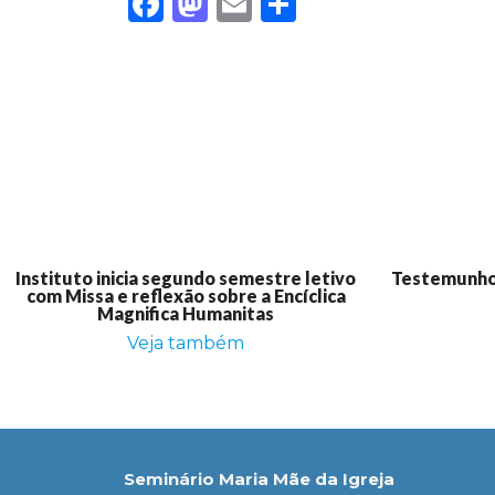
Facebook
Mastodon
Email
Share
Instituto inicia segundo semestre letivo
Testemunho:
com Missa e reflexão sobre a Encíclica
Magnifica Humanitas
Veja também
Seminário Maria Mãe da Igreja