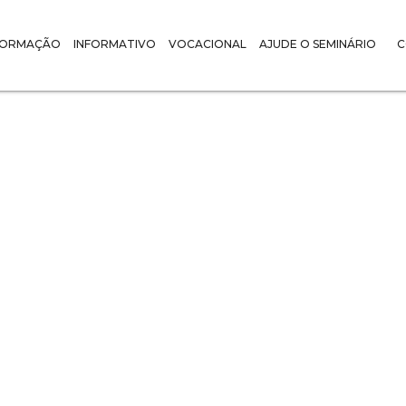
FORMAÇÃO
INFORMATIVO
VOCACIONAL
AJUDE O SEMINÁRIO
C
ARTIGOS :
o do Sagrado C
Jesus