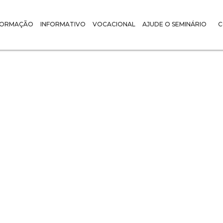
FORMAÇÃO
INFORMATIVO
VOCACIONAL
AJUDE O SEMINÁRIO
C
NOTÍCIAS :
marca inicio de
semestre