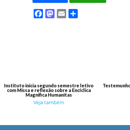
Facebook
Mastodon
Email
Share
Instituto inicia segundo semestre letivo
Testemunho:
com Missa e reflexão sobre a Encíclica
Magnifica Humanitas
Veja também