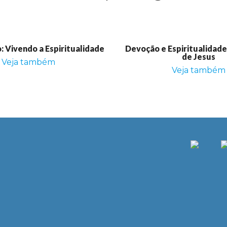
 Vivendo a Espiritualidade
Devoção e Espiritualidad
de Jesus
Veja também
Veja também