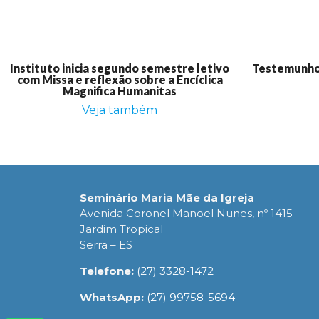
Instituto inicia segundo semestre letivo
Testemunho:
com Missa e reflexão sobre a Encíclica
Magnifica Humanitas
Veja também
Seminário Maria Mãe da Igreja
Avenida Coronel Manoel Nunes, nº 1415
Jardim Tropical
Serra – ES
Telefone:
(27) 3328-1472
WhatsApp:
(27) 99758-5694