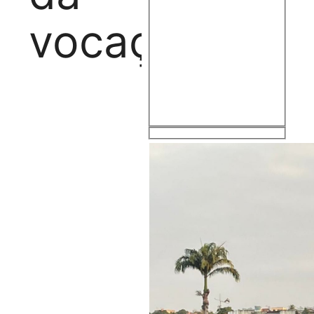
Exact matches only
vocação
Search in title
Search in content