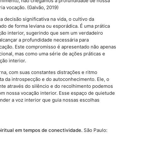
lhimento, não chegamos à profundidade de nossa
ria vocação. (Galvão, 2019)
ecisão significativa na vida, o cultivo da
ado de forma leviana ou esporádica. É uma prática
ão interior, sugerindo que sem um verdadeiro
lcançar a profundidade necessária para
ocação. Este compromisso é apresentado não apenas
ional, mas como uma série de ações práticas e
ão interior.
rna, com suas constantes distrações e ritmo
ta da introspecção e do autoconhecimento. Ele, o
te através do silêncio e do recolhimento podemos
m nossa vocação interior. Esse espaço de quietude
nder a voz interior que guia nossas escolhas
piritual em tempos de conectividade.
São Paulo: