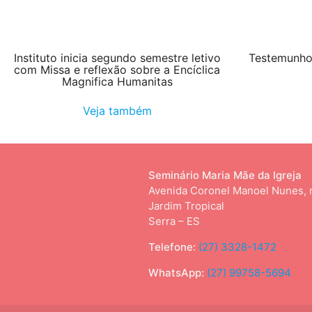
Instituto inicia segundo semestre letivo
Testemunho:
com Missa e reflexão sobre a Encíclica
Magnifica Humanitas
Veja também
Seminário Maria Mãe da Igreja
Avenida Coronel Manoel Nunes, 
Jardim Tropical
Serra – ES
Telefone:
(27) 3328-1472
WhatsApp:
(27) 99758-5694