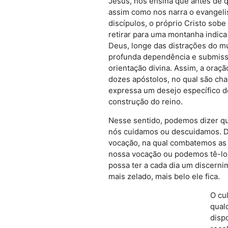
Jesus, nos ensina que antes de q
assim como nos narra o evangeli
discípulos, o próprio Cristo sob
retirar para uma montanha indic
Deus, longe das distrações do m
profunda dependência e submiss
orientação divina. Assim, a oraç
dozes apóstolos, no qual são ch
expressa um desejo específico d
construção do reino.
Nesse sentido, podemos dizer qu
nós cuidamos ou descuidamos. Dig
vocação, na qual combatemos as 
nossa vocação ou podemos tê-lo 
possa ter a cada dia um discern
mais zelado, mais belo ele fica.
O cul
qual
dispo