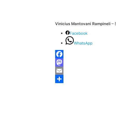
Vinicius Mantovani Rampineli
– 
Facebook
WhatsApp
Facebook
Mastodon
Email
Share