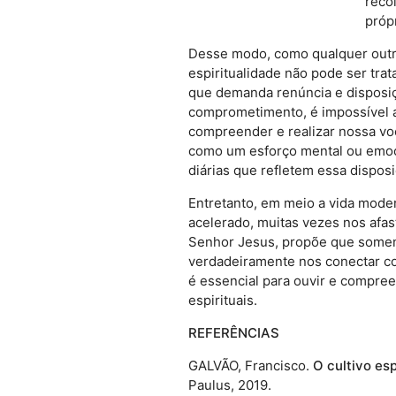
reco
próp
Desse modo, como qualquer outra d
espiritualidade não pode ser trat
que demanda renúncia e disposiç
comprometimento, é impossível a
compreender e realizar nossa v
como um esforço mental ou emoc
diárias que refletem essa disposiç
Entretanto, em meio a vida mode
acelerado, muitas vezes nos afas
Senhor Jesus, propõe que somen
verdadeiramente nos conectar co
é essencial para ouvir e compree
espirituais.
REFERÊNCIAS
GALVÃO, Francisco.
O cultivo es
Paulus, 2019.