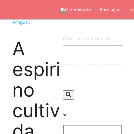
O Seminário
Formação
In
Artigos :
A
espiritualida
no
cultivo
da