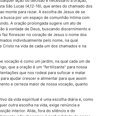
ualquer ação ou decisão é necessário a oração,
sta São Lucas (4,12-16), que antes do chamado dos
e ao monte para rezar. A escolha de Jesus de se
a a busca por um espaço de comunhão íntima com
undo. A oração prolongada sugere um ato de
ão à vontade de Deus, buscando discernimento e
ão faz florescer no coração de Jesus o nome dos
amados individualmente pelo nome, na qual
e Cristo na vida de cada um dos chamados e na
e vocação é como um jardim, na qual cada um de
o, que a oração é um “fertilizante” para nossa
tentações que nos rodeai para sufocar e matar
para ajudar crescer e alimentar para que assim
imento e certeza maior de nossa vocação, quanto
tivo da vida espiritual é uma escolha diária e, como
quer outra escolha na vida, exige renúncia e
sição interior. Aliás, fora do silêncio e do