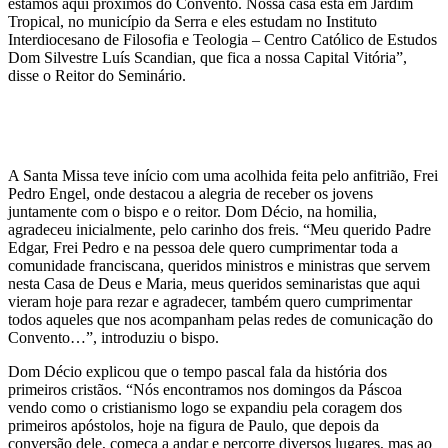
estamos aqui próximos do Convento. Nossa casa está em Jardim
Tropical, no município da Serra e eles estudam no Instituto
Interdiocesano de Filosofia e Teologia – Centro Católico de Estudos
Dom Silvestre Luís Scandian, que fica a nossa Capital Vitória”,
disse o Reitor do Seminário.
A Santa Missa teve início com uma acolhida feita pelo anfitrião, Frei
Pedro Engel, onde destacou a alegria de receber os jovens
juntamente com o bispo e o reitor. Dom Décio, na homilia,
agradeceu inicialmente, pelo carinho dos freis. “Meu querido Padre
Edgar, Frei Pedro e na pessoa dele quero cumprimentar toda a
comunidade franciscana, queridos ministros e ministras que servem
nesta Casa de Deus e Maria, meus queridos seminaristas que aqui
vieram hoje para rezar e agradecer, também quero cumprimentar
todos aqueles que nos acompanham pelas redes de comunicação do
Convento…”, introduziu o bispo.
Dom Décio explicou que o tempo pascal fala da história dos
primeiros cristãos. “Nós encontramos nos domingos da Páscoa
vendo como o cristianismo logo se expandiu pela coragem dos
primeiros apóstolos, hoje na figura de Paulo, que depois da
conversão dele, começa a andar e percorre diversos lugares, mas ao