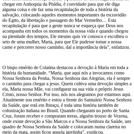
chegar em Antioquia da Pisídia, é convidado para que ele diga
alguma coisa e ele faz uma recapitulação de toda a história da
salvação, colocando aqueles momentos importantes da escravidão
do Egito, da libertação e passagem do Mar Vermelho… Esta
recapitulação é para que a gente nunca se esqueça que Deus nos
acompanha em todos os momentos da nossa vida e quando chegou
na plenitude dos tempos, Ele mesmo quis vir conosco e escolheu o
seio de uma mulher, Maria, para que Ele pudesse tomar a nossa
carne e percorrer nosso caminho, daí a importância dela”, enfatizou.
O bispo emérito de Colatina destacou a devoção à Maria em toda a
história da humanidade. “Maria, que aqui nós a invocamos como
Nossa Senhora da Penha, Nossa Senhora das Alegrias, ela é sempre
o caminho para chegar a jesus. Quem cultiva uma devoção simples a
ela, Maria nossa Mãe, vai configurar na sua vida o próprio Jesus
Cristo, nosso Senhor. Por isso, nós nos alegramos por estarmos aqui.
Atualmente sou emérito e estou a frente do Santuário Nossa Senhora
da Saúde, que está em Ibiraçu, é toda uma história também de
colonização italiana no Brasil. Quando chegaram no porto de Santa
Cruz, foram receber e compraram terras, alguém trouxe de Vezena,
onde existe devoção a São Marcos e a Nossa Senhora da Saúde, um
quadro de Nossa Senhora da Saúde e colocaram numa clareira no
meio da mata, assim ficou aquela igrejinha”, explicou.