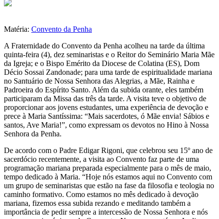
Matéria:
Convento da Penha
A Fraternidade do Convento da Penha acolheu na tarde da última
quinta-feira (4), dez seminaristas e o Reitor do Seminário Maria Mãe
da Igreja; e o Bispo Emérito da Diocese de Colatina (ES), Dom
Décio Sossai Zandonade; para uma tarde de espiritualidade mariana
no Santuário de Nossa Senhora das Alegrias, a Mãe, Rainha e
Padroeira do Espírito Santo. Além da subida orante, eles também
participaram da Missa das três da tarde. A visita teve o objetivo de
proporcionar aos jovens estudantes, uma experiência de devoção e
prece à Maria Santíssima: “Mais sacerdotes, ó Mãe envia! Sábios e
santos, Ave Maria!”, como expressam os devotos no Hino à Nossa
Senhora da Penha.
De acordo com o Padre Edigar Rigoni, que celebrou seu 15º ano de
sacerdócio recentemente, a visita ao Convento faz parte de uma
programação mariana preparada especialmente para o mês de maio,
tempo dedicado à Maria. “Hoje nós estamos aqui no Convento com
um grupo de seminaristas que estão na fase da filosofia e teologia no
caminho formativo. Como estamos no mês dedicado à devoção
mariana, fizemos essa subida rezando e meditando também a
importância de pedir sempre a intercessão de Nossa Senhora e nós