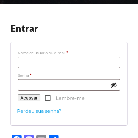
Entrar
Obrigatório
Nome de usuário ou e-mail
*
Obrigatório
Senha
*
Acessar
Lembre-me
Perdeu sua senha?