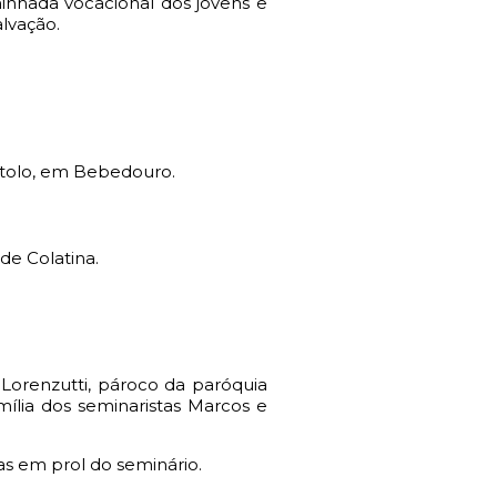
minhada vocacional dos jovens e
alvação.
óstolo, em Bebedouro.
de Colatina.
 Lorenzutti, pároco da paróquia
ília dos seminaristas Marcos e
as em prol do seminário.