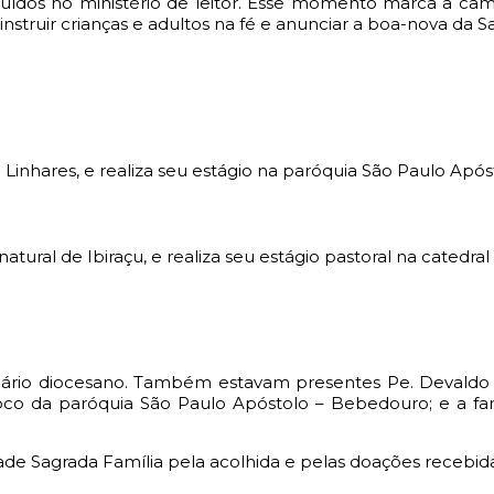
ituídos no ministério de leitor. Esse momento marca a ca
nstruir crianças e adultos na fé e anunciar a boa-nova da S
e Linhares, e realiza seu estágio na paróquia São Paulo Ap
tural de Ibiraçu, e realiza seu estágio pastoral na catedral 
eminário diocesano. Também estavam presentes Pe. Devaldo
co da paróquia São Paulo Apóstolo – Bebedouro; e a fam
ade Sagrada Família pela acolhida e pelas doações recebid