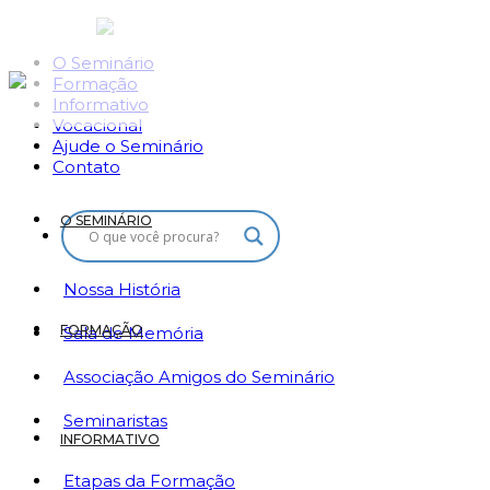
O Seminário
Formação
Informativo
Vocacional
Ajude o Seminário
Contato
O SEMINÁRIO
Nossa História
FORMAÇÃO
Sala de Memória
Associação Amigos do Seminário
Seminaristas
INFORMATIVO
Etapas da Formação