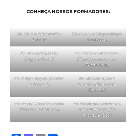
CONHEÇA NOSSOS FORMADORES:
Pe. Marinaldo Serafim
Dom Lauro Sérgio (Bispo
(Reitor)
diocesano)
Pe. Antonio Wilson
Pe. Roberto Marcelino
(Vigário Geral)
(Representante dos
Presbíteros)
Pe. Edgar Rigoni (Diretor
Pe. Marciel Agnezi
Espiritual)
Serafim (Diretor de
Estudos)
Pe. Irineu Claudino Sales
Pe. Wilderson (Reitor da
(Diretor de Pastoral)
casa de Formação
propedêutico)