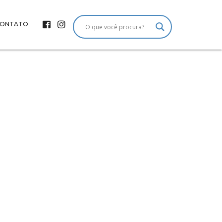
ONTATO
: Mensagem
o 61º dia
 vocações