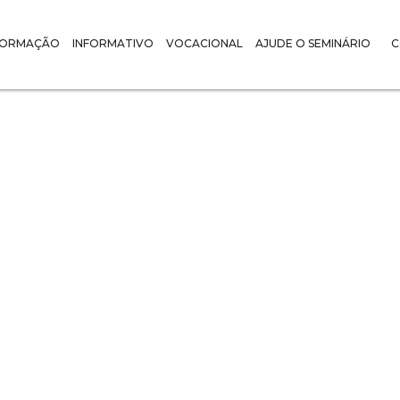
FORMAÇÃO
INFORMATIVO
VOCACIONAL
AJUDE O SEMINÁRIO
C
NOTÍCIAS VOCACIONAL :
s da Esperança
Francisco para 
de oração pelas