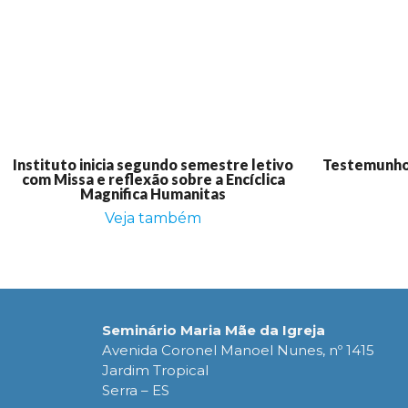
Instituto inicia segundo semestre letivo
Testemunho:
com Missa e reflexão sobre a Encíclica
Magnifica Humanitas
Veja também
Seminário Maria Mãe da Igreja
Avenida Coronel Manoel Nunes, nº 1415
Jardim Tropical
Serra – ES