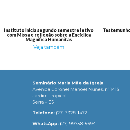
Instituto inicia segundo semestre letivo
Testemunho:
com Missa e reflexão sobre a Encíclica
Magnifica Humanitas
Veja também
Seminário Maria Mãe da Igreja
Avenida Coronel Manoel Nunes, nº 1415
Jardim Tropical
Serra – ES
Telefone:
(27) 3328-1472
WhatsApp:
(27) 99758-5694