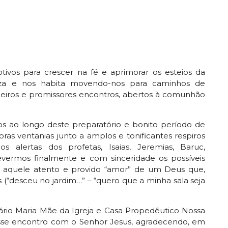
vos para crescer na fé e aprimorar os esteios da
iza e nos habita movendo-nos para caminhos de
adeiros e promissores encontros, abertos à comunhão
s ao longo deste preparatório e bonito período de
as ventanias junto a amplos e tonificantes respiros
dos alertas dos profetas, Isaias, Jeremias, Baruc,
 revermos finalmente e com sinceridade os possíveis
, aquele atento e provido “amor” de um Deus que,
 (“desceu no jardim…” – “quero que a minha sala seja
o Maria Mãe da Igreja e Casa Propedêutico Nossa
se encontro com o Senhor Jesus, agradecendo, em