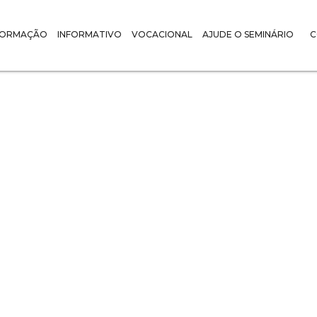
FORMAÇÃO
INFORMATIVO
VOCACIONAL
AJUDE O SEMINÁRIO
C
ARTIGOS :
 envia mensage
Amigos do Semi