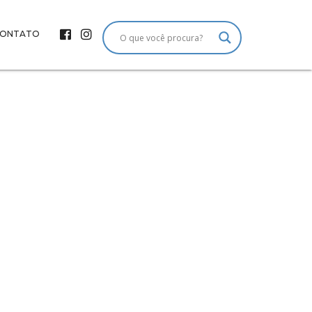
ONTATO
m de Natal
nário