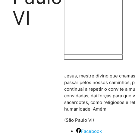
Exact matches only
VI
Search in title
Search in content
Jesus, mestre divino que chamast
passar pelos nossos caminhos, pe
continuai a repetir o convite a 
convidadas, dai forças para que 
sacerdotes, como religiosos e re
humanidade. Amém!
(São Paulo VI)
Facebook