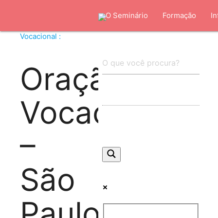
O Seminário
Formação
In
Vocacional :
Oração
Vocacional
–
São
Paulo