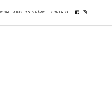
IONAL
AJUDE O SEMINÁRIO
CONTATO
NOTÍCIAS :
grama “Vem e 