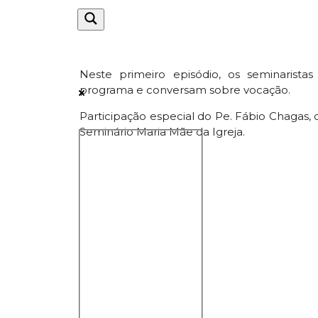
Neste primeiro episódio, os seminaristas
programa e conversam sobre vocação.
Participação especial do Pe. Fábio Chagas, d
Seminário Maria Mãe da Igreja.
Exact matches only
Search in title
Search in content