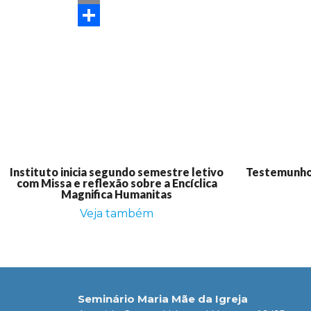
Email
Share
Instituto inicia segundo semestre letivo
Testemunho:
com Missa e reflexão sobre a Encíclica
Magnifica Humanitas
Veja também
Seminário Maria Mãe da Igreja